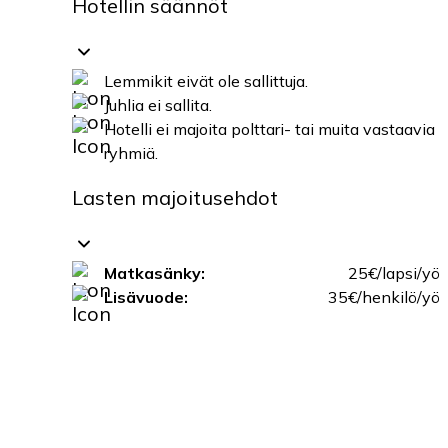
Hotellin säännöt
Lemmikit eivät ole sallittuja.
Juhlia ei sallita.
Hotelli ei majoita polttari- tai muita vastaavia
ryhmiä.
Lasten majoitusehdot
Matkasänky:
25€/lapsi/yö
Lisävuode:
35€/henkilö/yö