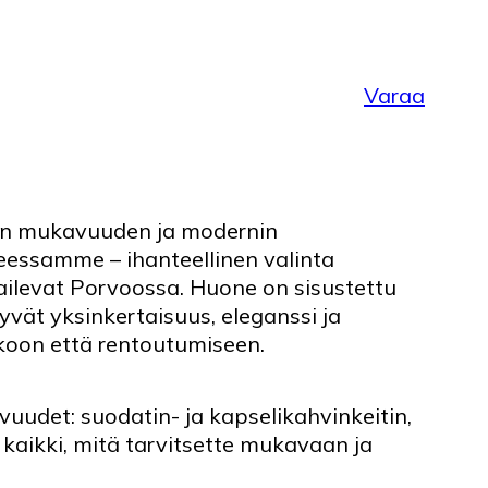
Varaa
en mukavuuden ja modernin
eessamme – ihanteellinen valinta
vierailevat Porvoossa. Huone on sisustettu
tyvät yksinkertaisuus, eleganssi ja
koon että rentoutumiseen.
uudet: suodatin- ja kapselikahvinkeitin,
 kaikki, mitä tarvitsette mukavaan ja