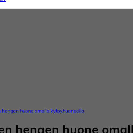
 hengen huone omalla kylpyhuoneella
en hengen huone omal