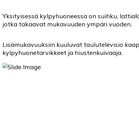
Yksityisessä kylpyhuoneessa on suihku, lattia
jotka takaavat mukavuuden ympäri vuoden.
Lisämukavuuksiin kuuluvat taulutelevisio kaape
kylpyhuonetarvikkeet ja hiustenkuivaaja.