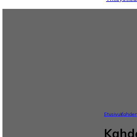
Etusivu
Kahden
Kahd