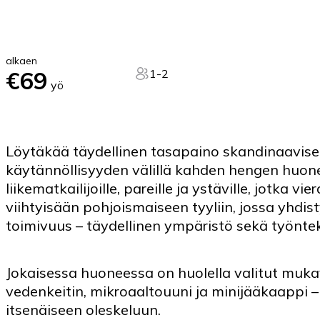
alkaen
€69
1-2
yö
Löytäkää täydellinen tasapaino skandinaavis
käytännöllisyyden välillä kahden hengen huon
liikematkailijoille, pareille ja ystäville, jotka 
viihtyisään pohjoismaiseen tyyliin, jossa yhdis
toimivuus – täydellinen ympäristö sekä työnte
Jokaisessa huoneessa on huolella valitut mukav
vedenkeitin, mikroaaltouuni ja minijääkaappi –
itsenäiseen oleskeluun.