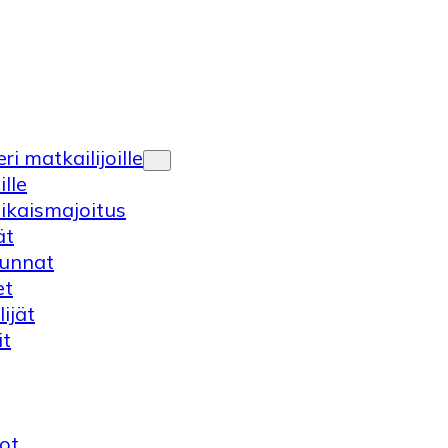
ri matkailijoille
ille
ikaismajoitus
ät
kunnat
et
lijät
it
ot