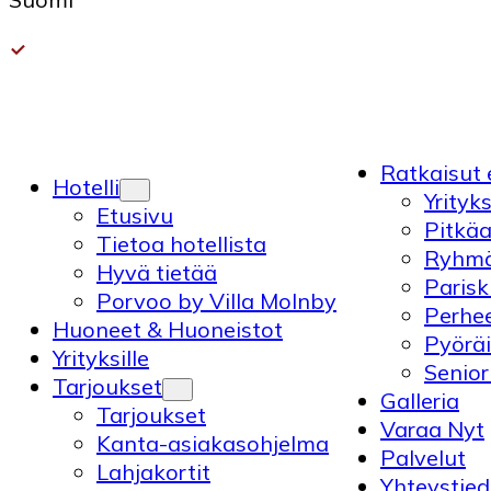
Ratkaisut e
Hotelli
Yrityks
Etusivu
Pitkäa
Tietoa hotellista
Ryhm
Hyvä tietää
Paris
Porvoo by Villa Molnby
Perhe
Huoneet & Huoneistot
Pyöräi
Yrityksille
Senior
Tarjoukset
Galleria
Tarjoukset
Varaa Nyt
Kanta-asiakasohjelma
Palvelut
Lahjakortit
Yhteystied