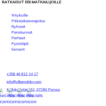
RATKAISUT ERI MATKAILIJOILLE
Yrityksille
Pitkäaikaismajoitus
Ryhmät
Pariskunnat
Perheet
Pyöräilijät
Seniorit
+358 46 812 14 17
info@villamolnby.com
Myllykyläntie 151, 07280 Porvoo