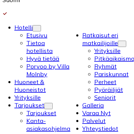
Hotelli
Etusivu
Ratkaisut eri
Tietoa
matkailijoille
hotellista
Yrityksille
Hyvä tietää
Pitkäaikaisma
Porvoo by Villa
Ryhmät
Molnby
Pariskunnat
Huoneet &
Perheet
Huoneistot
Pyöräilijät
Yrityksille
Seniorit
Tarjoukset
Galleria
Tarjoukset
Varaa Nyt
Kanta-
Palvelut
asiakasohjelma
Yhteystiedot