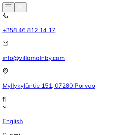
Siirry
sisältöön
+358 46 812 14 17
info@villamolnby.com
Myllykyläntie 151, 07280 Porvoo
fi
English
Suomi